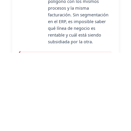
polígono con los mismos
procesos y la misma
facturación. Sin segmentación
en el ERP, es imposible saber
qué línea de negocio es
rentable y cuál está siendo
subsidiada por la otra.
Dato de la Cámara de Comercio de
Toledo:
El 72 % de los comercios del
casco histórico toledano no utiliza ningún
software de gestión. De ellos, el 45 %
reconoce haber perdido al menos un
pedido por no tener el producto en stock
aunque figurara en el sistema — porque
no tenían sistema de stock conectado al
mostrador.