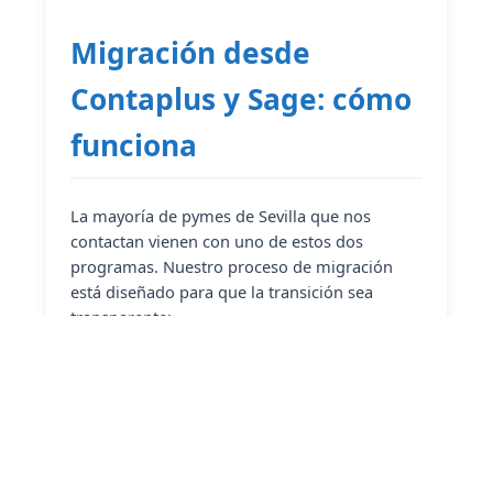
Migración desde
Contaplus y Sage: cómo
funciona
La mayoría de pymes de Sevilla que nos
contactan vienen con uno de estos dos
programas. Nuestro proceso de migración
está diseñado para que la transición sea
transparente:
Auditoría de sus datos actuales
1
Exportamos una muestra de su
Contaplus o Sage y analizamos la
estructura: clientes duplicados, artículos
sin categoría, facturas pendientes,