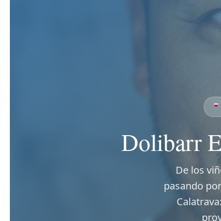
Dolibarr 
De los vi
pasando por
Calatrava
prov