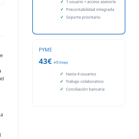
1 usuario + acceso asesoría
Precontabilidad integrada
Soporte prioritario
PYME
de
43€
HT/mes
a
Hasta 4 usuarios
el
Trabajo colaborativo
Conciliación bancaria
la
l